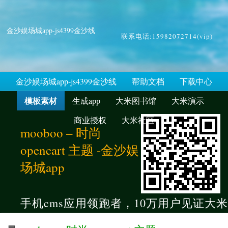
金沙娱场城app-js4399金沙线
联系电话:15982072714(vip)
金沙娱场城app-js4399金沙线
帮助文档
下载中心
模板素材
生成app
大米图书馆
大米演示
商业授权
大米社区
mooboo – 时尚
opencart 主题 -金沙娱
场城app
手机cms应用领跑者，10万用户见证大米