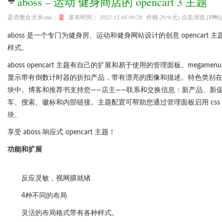
aboss – 运动 健身商店的 opencart 3 主题
是否整合大米cms：
是
发布时间： 2022-12-05 09:28 价格:29.9(元) 点击浏览 [
190
]
aboss 是一个专门为健身房、运动和健身网站设计的创意 opencart 
样式。
aboss opencart 主题有自己的扩展和易于使用的管理面板。megam
显示带有倒数计时器的折扣产品，带有漂亮的图像和描述。特色类别在滑
块中。博客和推荐书支持您——店主——联系和交换信息：新产品、新
车、搜索、徽标和内部链接。主题配置可帮助您通过管理面板启用 css 自
块、
享受 aboss 响应式 opencart 主题！
功能和扩展
反应灵敏，视网膜就绪
4种不同的布局
灵活的布局格式带有各种样式。