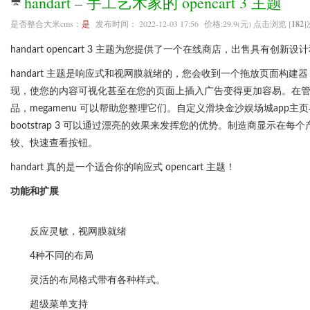
handart – 手工艺术家的 opencart 3 主题
是否整合大米cms：
是
发布时间： 2022-12-03 17:56 价格:29.9(元) 点击浏览 [
182
]
handart opencart 3 主题为您提供了一个在线商店，出售具有
handart 主题是响应式和视网膜就绪的，您会收到一个拖放页面构
现，使您的内容可视化甚至在您的页面上插入广告变得更加容易。在
品，megamenu 可以帮助您整理它们。自定义滑块金沙娱场城app主
bootstrap 3 可以通过漂亮的效果来发挥您的优势。制造商显
较、快速查看按钮。
handart 真的是一个适合你的响应式 opencart 主题！
功能和扩展
反应灵敏，视网膜就绪
4种不同的布局
灵活的布局格式带有各种样式。
超级菜单支持