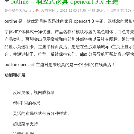
outline – 响应式家具 opencart 3.x 主题
是否整合大米cms：
是
发布时间： 2022-12-03 17:50 价格:29.9(元) 点击浏览 [
178
]
outline 是一款优雅且响应迅速的家具 opencart 3 主题。选择
字体和字体样式干净优雅。产品名称和模块标题为黑色粗体，白色背景突出显示
产品类别。页脚突出显示徽标和内部和外部链接以及社交图标。通过
品显示为选项卡。过渡平稳而灵活。您想在金沙娱场城app主页上显示的
户，并通过帖子、推荐、反馈保持它们。ajax 分层导航可帮助客户
outline opencart 主题对您来说真的是一个很棒的在线商店！
功能和扩展
反应灵敏，视网膜就绪
6种不同的布局
灵活的布局格式带有各种样式。
超级菜单支持