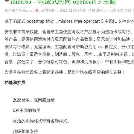
mimosa – 响应式时尚 opencart 3 主题
是否整合大米cms：
是
发布时间： 2022-12-03 17:38 价格:29.9(元) 点击浏览 [
174
]
基于响应式 bootstrap 框架，mimosa 时尚 opencart 3 主题
安装非常简单快捷。含羞草主题使您可以将产品显示为选项卡或每行
签产品；是否使用滑块时会显示配置的产品数量；显示倒计时和描述；
删除每行模块，无需编码。主题配置可帮助您启用 css 自定义、开/关
滑。过滤器非常适合价格，制造商，颜色，尺寸，..由于是时尚主题，该
背景，黑色文字，悬停链接时红色。页脚和页眉很小，带有图标和链
含羞草在移动设备上看起来很棒，是您时尚在线商店的绝佳选择！
功能和扩展
反应灵敏，视网膜就绪
6种不同的布局
灵活的布局格式带有各种样式。
超级菜单支持