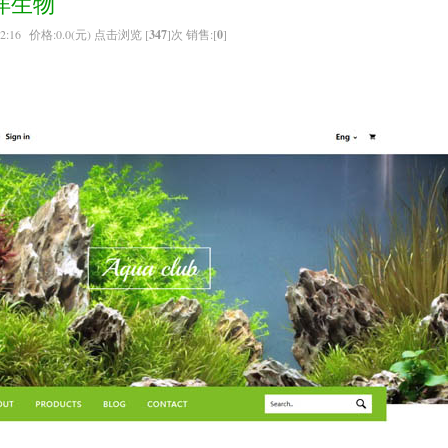
洋生物
2:16 价格:0.0(元) 点击浏览 [
347
]次 销售:[
0
]