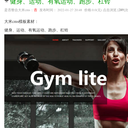
健身、运动、有氧运动、跑步、杠铃
是否整合大米cms：
否
发布时间： 2022-01-27 20:48 价格:0.0(元) 点击浏览 [
289
]次
大米cms模板素材：
健身、运动、有氧运动、跑步、杠铃