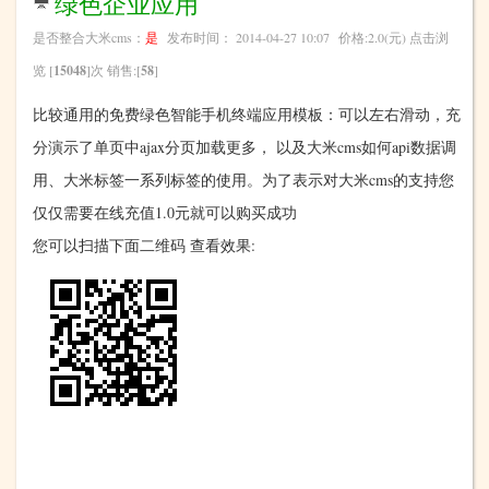
绿色企业应用
是否整合大米cms：
是
发布时间： 2014-04-27 10:07 价格:2.0(元) 点击浏
览 [
15048
]次 销售:[
58
]
比较通用的免费绿色智能手机终端应用模板：可以左右滑动，充
分演示了单页中ajax分页加载更多， 以及大米cms如何api数据调
用、大米标签一系列标签的使用。为了表示对大米cms的支持您
仅仅需要在线充值1.0元就可以购买成功
您可以扫描下面二维码 查看效果: