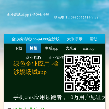
金沙娱场城app-js4399金沙线
联系电话:15982072714(vip)
金沙娱场城app-js4399金沙线
大米演示
帮助
模板
下载
生成app
大米ai
mishop
商业授权
企业宣传册
社区
绿色企业应用 -金
沙娱场城app
手机cms应用领跑者，10万用户见证大