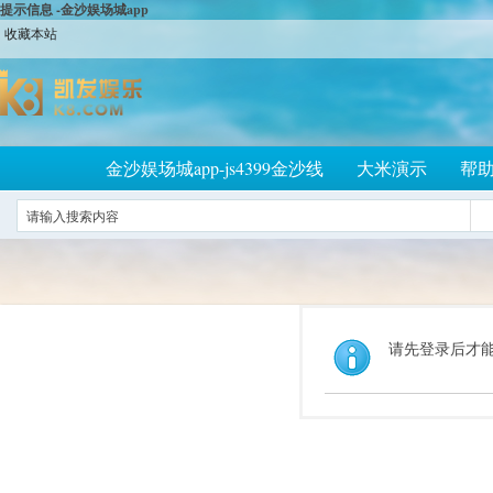
提示信息 -金沙娱场城app
收藏本站
金沙娱场城app-js4399金沙线
大米演示
帮
请先登录后才