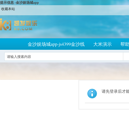
提示信息 -金沙娱场城app
收藏本站
金沙娱场城app-js4399金沙线
大米演示
帮
请先登录后才