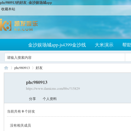
phc980913的好友 -金沙娱场城app
收藏本站
金沙娱场城app-js4399金沙线
大米演示
帮
phc980913
好友
phc980913
https://www.damicms.com/bbs/?15829
大
›
›
分享
个人资料
当前共有
0
个好友
没有相关成员