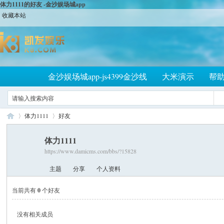
体力1111的好友 -金沙娱场城app
收藏本站
金沙娱场城app-js4399金沙线
大米演示
帮
体力1111
好友
体力1111
https://www.damicms.com/bbs/?15828
大
›
›
主题
分享
个人资料
当前共有
0
个好友
没有相关成员