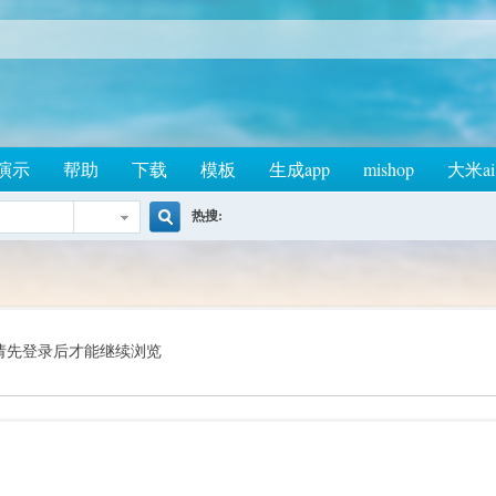
演示
帮助
下载
模板
生成app
mishop
大米ai
热搜:
搜
索
请先登录后才能继续浏览