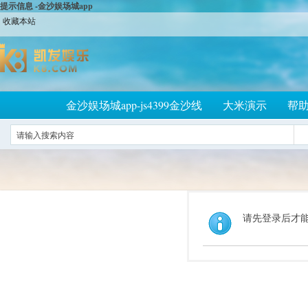
提示信息 -金沙娱场城app
收藏本站
金沙娱场城app-js4399金沙线
大米演示
帮
请先登录后才