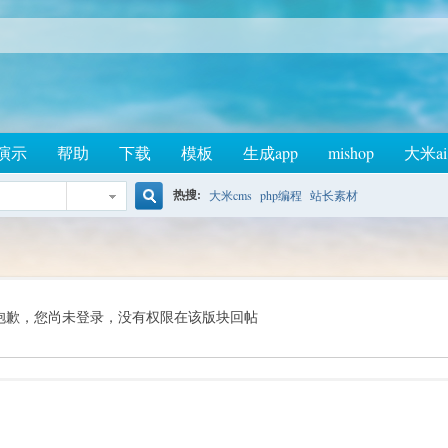
演示
帮助
下载
模板
生成app
mishop
大米ai
热搜:
大米cms
php编程
站长素材
搜
索
抱歉，您尚未登录，没有权限在该版块回帖