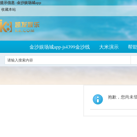
提示信息 -金沙娱场城app
收藏本站
金沙娱场城app-js4399金沙线
大米演示
帮
抱歉，您尚未