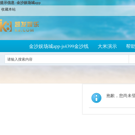
提示信息 -金沙娱场城app
收藏本站
金沙娱场城app-js4399金沙线
大米演示
帮
抱歉，您尚未