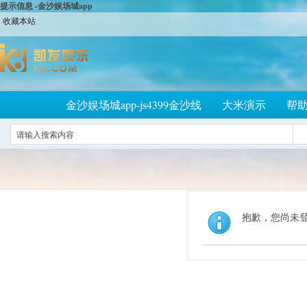
提示信息 -金沙娱场城app
收藏本站
金沙娱场城app-js4399金沙线
大米演示
帮
抱歉，您尚未